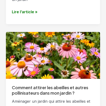
Quelles
Lire l’article »
plantes
sont
résistantes
à
la
sécheresse
?
Comment attirer les abeilles et autres
pollinisateurs dans mon jardin ?
Aménager un jardin qui attire les abeilles et