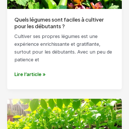
Quels légumes sont faciles à cultiver
pour les débutants ?
Cultiver ses propres légumes est une
expérience enrichissante et gratifiante,
surtout pour les débutants. Avec un peu de
patience et
Quels
Lire l’article »
légumes
sont
faciles
à
cultiver
pour
les