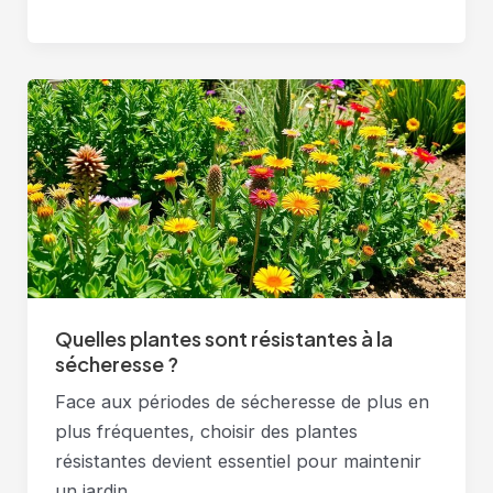
se
débarrasser
des
limaces
dans
mon
jardin
?
Quelles plantes sont résistantes à la
sécheresse ?
Face aux périodes de sécheresse de plus en
plus fréquentes, choisir des plantes
résistantes devient essentiel pour maintenir
un jardin