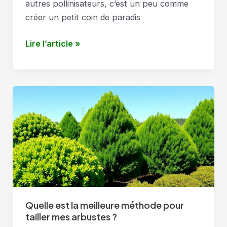
autres pollinisateurs, c’est un peu comme
créer un petit coin de paradis
Comment
Lire l’article »
attirer
les
abeilles
et
autres
pollinisateurs
dans
mon
jardin
?
Quelle est la meilleure méthode pour
tailler mes arbustes ?