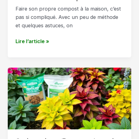
Faire son propre compost à la maison, c’est
pas si compliqué. Avec un peu de méthode
et quelques astuces, on
Comment
Lire l’article »
faire
un
compost
maison
?