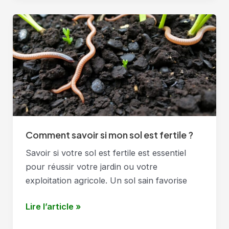
bien
à
l’ombre
?
Comment savoir si mon sol est fertile ?
Savoir si votre sol est fertile est essentiel
pour réussir votre jardin ou votre
exploitation agricole. Un sol sain favorise
Comment
Lire l’article »
savoir