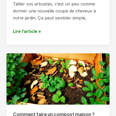
Tailler vos arbustes, c’est un peu comme
donner une nouvelle coupe de cheveux à
votre jardin. Ça peut sembler simple,
Quelle
Lire l’article »
est
la
meilleure
méthode
pour
tailler
mes
arbustes
?
Comment faire un compost maison ?