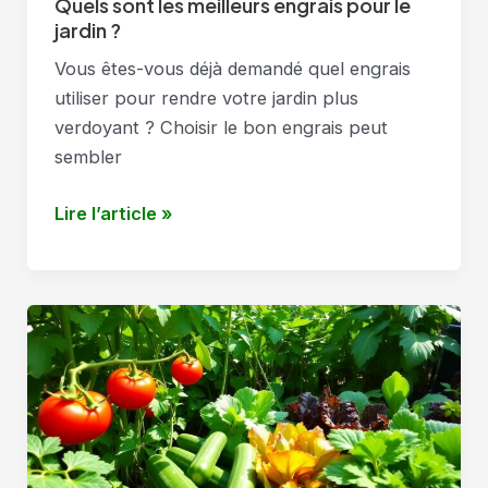
Quels sont les meilleurs engrais pour le
jardin ?
Vous êtes-vous déjà demandé quel engrais
utiliser pour rendre votre jardin plus
verdoyant ? Choisir le bon engrais peut
sembler
Quels
Lire l’article »
sont
les
meilleurs
engrais
pour
le
jardin
?