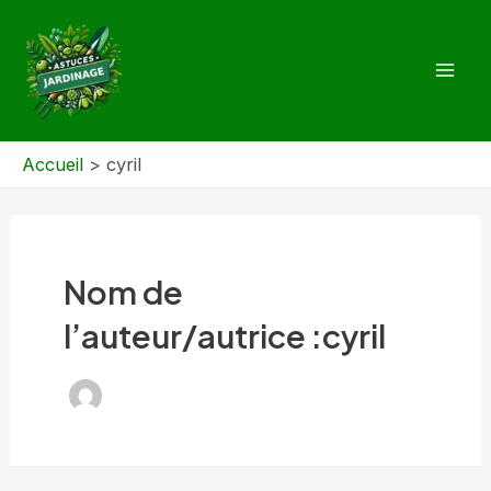
Aller
au
contenu
Mai
Men
Accueil
cyril
Nom de
l’auteur/autrice :cyril